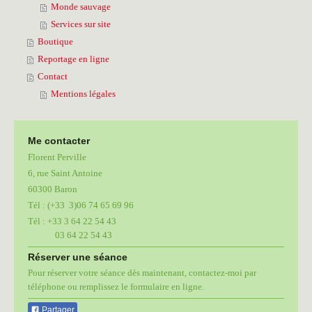
Monde sauvage
Services sur site
Boutique
Reportage en ligne
Contact
Mentions légales
Me contacter
Florent Perville
6, rue Saint Antoine
60300 Baron
Tél : (+33 3)06 74 65 69 96
Tél :
+33 3 64 22 54 43
03 64 22 54 43
Réserver une séance
Pour réserver votre séance dès maintenant, contactez-moi par
téléphone ou remplissez le formulaire en ligne.
Partager